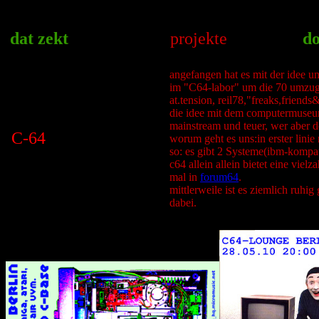
dat zekt
projekte
do
angefangen hat es mit der idee u
im "C64-labor" um die 70 umzugsk
at.tension, reil78,"freaks,frien
die idee mit dem computermuseum 
mainstream und teuer, wer aber de
C-64
worum geht es uns:in erster linie
so: es gibt 2 Systeme(ibm-kompat
c64 allein allein bietet eine vie
mal in
forum64
.
mittlerweile ist es ziemlich ruhi
dabei.