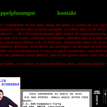
ppelplusungut
kontakt
nd 2 commodore 64 mal einen abend alte spiele zu zocken.das war vor ca
artons voll mit alten rechnern gestapelt. wir haben dann ca 50 partys
ds&players",... die C64-radiosendungen gibts wegen der umstrukturierun
hatte sich wegen zeitmangel zerschlagen. außerdem gibt es ja jetzt wi
n eintrittspreis löhnen will - es lohnt sich. mittlerweile haben die ein
 natürlich spielspass. desweiteren das aufzeigen von alternativen und vie
ible und macintosh)sowie 4 arten von spiele (egoshooter, wirtschaftssi
lzahl von spielideen schon dadurch, dass es eine grosse aktive coder und 
g geworden. wir wohnen an unterschiedlichen orten. ansonsten sind wir,