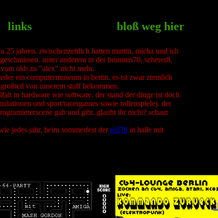
links
bloß weg hier
 25 jahren. zwischenzeitlich hatten martin, micha und ich
 geschmissen. unter anderem in der brunnen70, scherer8,
g vom okb zu "alex" nicht mehr.
eder ein computermuseum in berlin. es ist zwar ziemlich
en großteil von unserem stuff bekommen.
lfalt in hardware wie software. der stand der dinge ist doch
mulationen und sport/racergames sowie rollenspiele). der
programiererscene gab und gibt. glaubt ihr nicht? schaut
 wie jedes jahr, beim sommerfest der
reil78
in halle mit